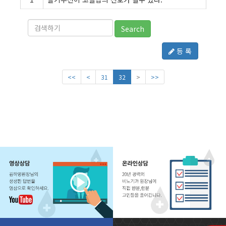
Search
등 록
<<
<
31
32
>
>>