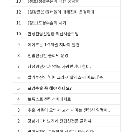
13
(정보)정관수술에 대한 궁금증
12
(원장글씀)흉터없이 대체진피 음경확대
11
(정보)포경수술의 시기
10
만성전립선질환 최신시술도입
9
에이즈는 1-2개월 지나야 발견
8
전립선검진 클리닉 운영
7
남성갱년기..남성도 사랑받아야 한다.
6
발기부전약 '비아그라-시알리스-레비트라'순
5
포경수술 꼭 해야 하나요?
4
보톡스로 전립선비대치료
3
추운 겨울이 오면서 고개 내미는 전립선 알맹이..
2
강남가드비뇨기과 전립선전문 클리닉
1
발기부전이 고혈압의 신호가 될수 있다.