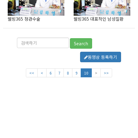
웰빙365 정관수술
웰빙365 대표적인 남성질환
Search
동영상 등록하기
<<
<
6
7
8
9
10
>
>>