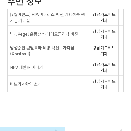
주변 정보
[7월이벤트] HPV바이러스 백신,예방접종 행
강남가드비뇨
사 _ 가다실
기과
강남가드비뇨
남성Kegel 운동방법-메이오클리닉 버젼
기과
남성승인 콘딜로마 예방 백신 : 가다실
강남가드비뇨
(Gardasil)
기과
강남가드비뇨
HPV 세번째 이야기
기과
강남가드비뇨
비뇨기과학의 소개
기과