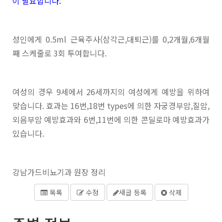
이 필요합니다.
성인에게 0.5ml 근육주사(삼각근,대퇴근)를 0,2개월,6개월
째 스케줄로 3회 투여합니다.
여성의 경우 9세에서 26세까지의 여성에게 예방을 위하여
맞습니다. 효과는 16번,18번 types에 의한 자궁경부암,질암,
외음부암 예방효과와 6번,11번에 의한 콘딜로마 예방효과가
있습니다.
강남가드비뇨기과 원장 정리
목록
수정
새글 등록
삭제